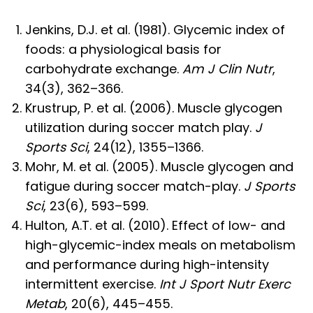
Jenkins, D.J. et al. (1981). Glycemic index of
foods: a physiological basis for
carbohydrate exchange.
Am J Clin Nutr
,
34(3), 362–366.
Krustrup, P. et al. (2006). Muscle glycogen
utilization during soccer match play.
J
Sports Sci
, 24(12), 1355–1366.
Mohr, M. et al. (2005). Muscle glycogen and
fatigue during soccer match-play.
J Sports
Sci
, 23(6), 593–599.
Hulton, A.T. et al. (2010). Effect of low- and
high-glycemic-index meals on metabolism
and performance during high-intensity
intermittent exercise.
Int J Sport Nutr Exerc
Metab
, 20(6), 445–455.