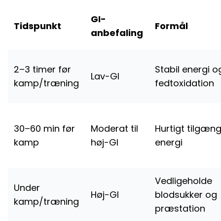
GI-
Tidspunkt
Formål
anbefaling
2–3 timer før
Stabil energi o
Lav-GI
kamp/træning
fedtoxidation
30–60 min før
Moderat til
Hurtigt tilgæng
kamp
høj-GI
energi
Vedligeholde
Under
Høj-GI
blodsukker og
kamp/træning
præstation