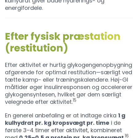
kulhydrat giver både hydrerings- og
energifordele.
Efter fysisk præstation
(restitution)
Efter aktivitet er hurtig glykogengenopbygning
afgørende for optimal restitution—særligt ved
tætte kamp- eller træningskalendere. Høj-GI
måltider øger insulinresponsen og accelererer
glykogensyntesen, hvilket gør dem særligt
15
velegnede efter aktivitet.
En generel anbefaling er at indtage cirka
1 g
kulhydrat pr. kg kropsvægt pr. time
i de
første 3–4 timer efter aktivitet, kombineret
16
med
0,25–0,5 g protein pr. kg kropsvægt
.