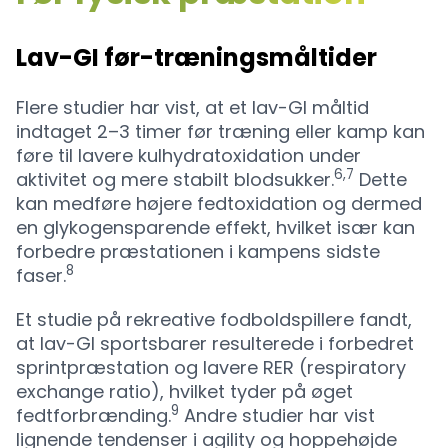
Lav-GI før-træningsmåltider
Flere studier har vist, at et lav-GI måltid
indtaget 2–3 timer før træning eller kamp kan
føre til lavere kulhydratoxidation under
6,7
aktivitet og mere stabilt blodsukker.
Dette
kan medføre højere fedtoxidation og dermed
en glykogensparende effekt, hvilket især kan
forbedre præstationen i kampens sidste
8
faser.
Et studie på rekreative fodboldspillere fandt,
at lav-GI sportsbarer resulterede i forbedret
sprintpræstation og lavere RER (respiratory
exchange ratio), hvilket tyder på øget
9
fedtforbrænding.
Andre studier har vist
lignende tendenser i agility og hoppehøjde