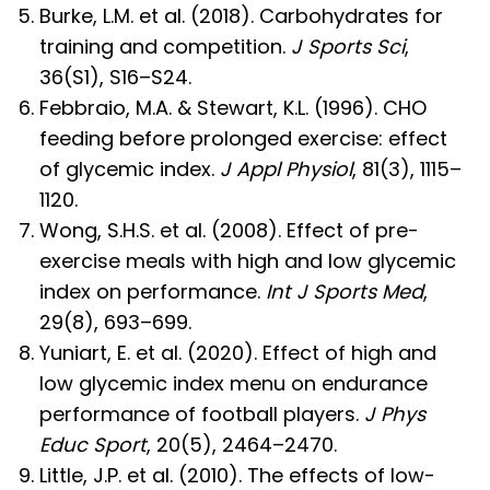
Burke, L.M. et al. (2018). Carbohydrates for
training and competition.
J Sports Sci
,
36(S1), S16–S24.
Febbraio, M.A. & Stewart, K.L. (1996). CHO
feeding before prolonged exercise: effect
of glycemic index.
J Appl Physiol
, 81(3), 1115–
1120.
Wong, S.H.S. et al. (2008). Effect of pre-
exercise meals with high and low glycemic
index on performance.
Int J Sports Med
,
29(8), 693–699.
Yuniart, E. et al. (2020). Effect of high and
low glycemic index menu on endurance
performance of football players.
J Phys
Educ Sport
, 20(5), 2464–2470.
Little, J.P. et al. (2010). The effects of low-