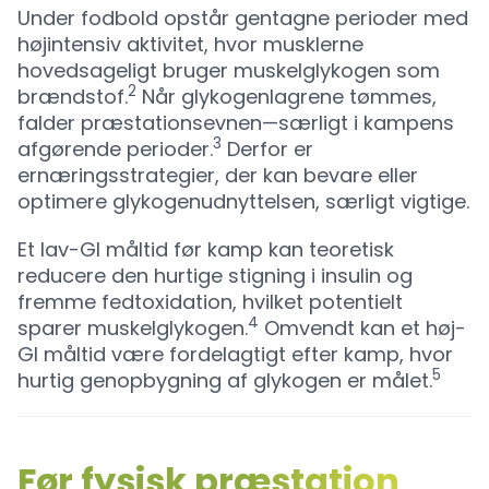
Under fodbold opstår gentagne perioder med
højintensiv aktivitet, hvor musklerne
hovedsageligt bruger muskelglykogen som
2
brændstof.
Når glykogenlagrene tømmes,
falder præstationsevnen—særligt i kampens
3
afgørende perioder.
Derfor er
ernæringsstrategier, der kan bevare eller
optimere glykogenudnyttelsen, særligt vigtige.
Et lav-GI måltid før kamp kan teoretisk
reducere den hurtige stigning i insulin og
fremme fedtoxidation, hvilket potentielt
4
sparer muskelglykogen.
Omvendt kan et høj-
GI måltid være fordelagtigt efter kamp, hvor
5
hurtig genopbygning af glykogen er målet.
Før fysisk præstation