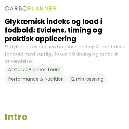
Glykæmisk indeks og load i
fodbold: Evidens, timing og
praktisk applicering
Et dyk ned i evidensen bag lav- og høj-GI måltider i
fodbold med særligt fokus på timing og praktisk
anvendelse.
Af
CarboPlanner Team
Performance & Nutrition
12
min læsning
Intro